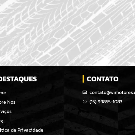
DESTAQUES
CONTATO
contato@wimotores.
me
(15) 99855-1083
bre Nós
rviços
og
itica de Privacidade