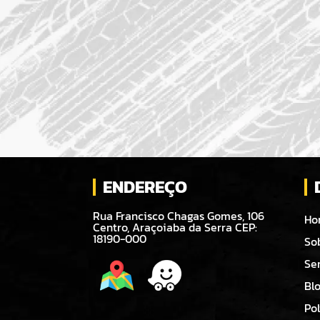
ENDEREÇO
Rua Francisco Chagas Gomes, 106
Ho
Centro, Araçoiaba da Serra CEP:
18190-000
So
Se
Bl
Pol